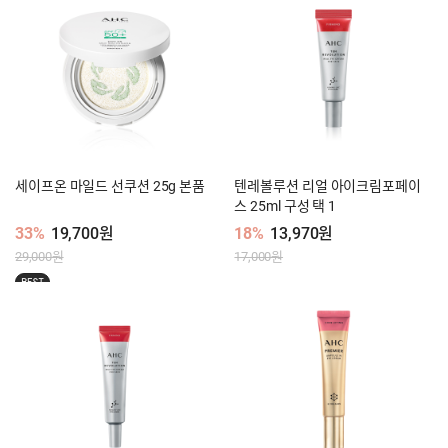
세이프온 마일드 선쿠션 25g 본품
텐레볼루션 리얼 아이크림포페이
스 25ml 구성 택 1
33%
19,700원
18%
13,970원
29,000원
17,000원
BEST