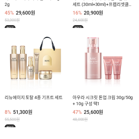
2g
세트 (30ml+30ml)+프렙리셋클렌
징폼 30ml
45%
29,600원
16%
20,900원
53,000원
24,600원
BEST
BEST
리뉴에이지 토탈 4종 기프트 세트
아우라 시크릿 톤업 크림 30g/50g
+ 10g 구성 택1
8%
51,300원
47%
25,600원
55,500원
48,000원
BEST