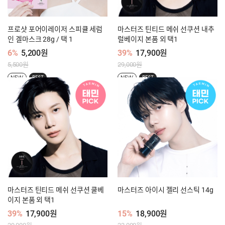
프로샷 포어이레이저 스피큘 세럼
마스터즈 틴티드 메쉬 선쿠션 내추
인 겔마스크 28g / 택 1
럴베이지 본품 외 택1
6%
5,200원
39%
17,900원
5,500원
29,000원
NEW
BEST
NEW
BEST
마스터즈 틴티드 메쉬 선쿠션 쿨베
마스터즈 아이시 젤리 선스틱 14g
이지 본품 외 택1
39%
17,900원
15%
18,900원