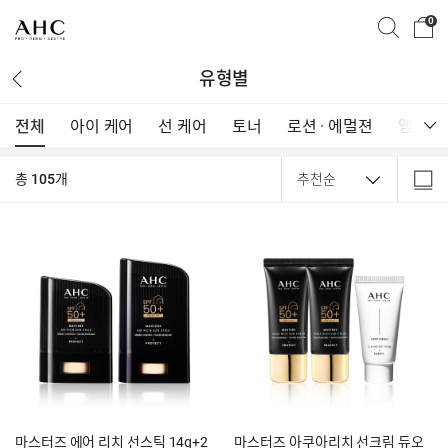
0
유형별
전체
아이 케어
선 케어
유형 전체보기
토너
로션 · 에멀젼
앰플 · 
전체
아이 케어
선 케어
총
105
개
토너
로션 · 에멀젼
앰플 · 에센스 · 세럼
크림
마스크
클렌저
스틱
메이크업
기타 · 세트
마스터즈 에어 리치 선스틱 14g+2
마스터즈 아쿠아리치 선크림 듀오