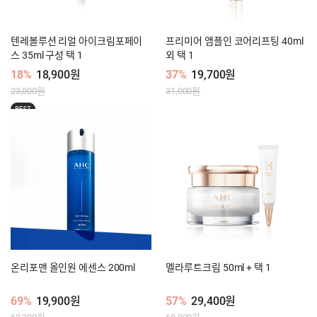
텐레볼루션 리얼 아이크림포페이
프리미어 앰플인 코어리프팅 40ml
스 35ml 구성 택 1
외 택 1
18%
18,900원
37%
19,700원
23,000원
31,000원
BEST
온리포맨 올인원 에센스 200ml
멜라루트크림 50ml + 택 1
69%
19,900원
57%
29,400원