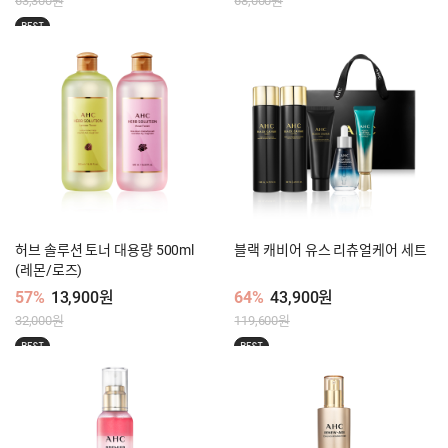
63,300원
68,000원
BEST
허브 솔루션 토너 대용량 500ml
블랙 캐비어 유스 리츄얼케어 세트
(레몬/로즈)
57%
13,900원
64%
43,900원
32,000원
119,600원
BEST
BEST