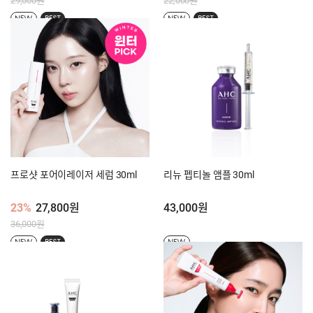
29,000원
22,000원
NEW
BEST
NEW
BEST
프로샷 포어이레이저 세럼 30ml
리뉴 펩티놀 앰플 30ml
23%
27,800원
43,000원
36,000원
NEW
BEST
NEW