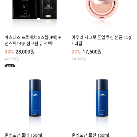
마스터즈 프로패치 2스텝(4매) +
아우라 시크릿 톤업 쿠션 본품 15g
선스틱14g/ 선크림 듀오 택1
/ 리필
34%
28,000원
27%
17,600원
42,000원
24,000원
BEST
온리포맨 토너 150ml
온리포맨 로션 150ml