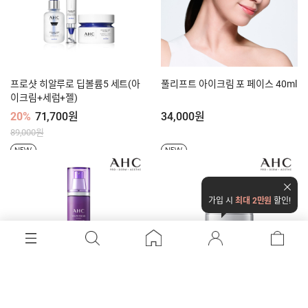
프로샷 히알루로 딥볼륨5 세트(아
풀리프트 아이크림 포 페이스 40ml
이크림+세럼+젤)
20%
71,700원
34,000원
89,000원
NEW
NEW
가입 시
최대 2만원
할인!
유스 포커스 에멀젼 130ml
유스 포커스 크림 50ml