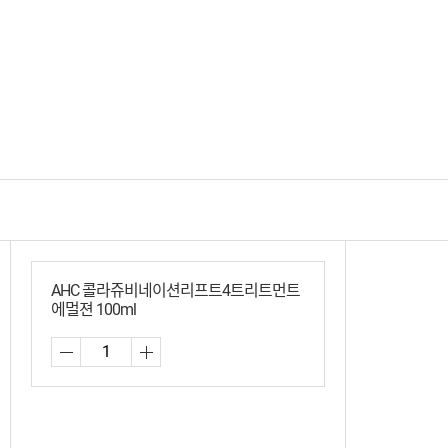
AHC 콜라쥬비네이션리프트4트리트먼트
에멀젼 100ml