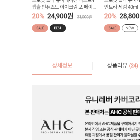
프로샷 콜라 쥬비네이션 리프트4
프로샷 콜라 쥬비
캡슐 인퓨즈드 아이크림 포 페이스
인트라 세럼 40ml
30ml
20%
24,900원
20%
28,80
31,000원
SALE
BEST
SALE
NEW
상세정보
상품리뷰
(
24
)