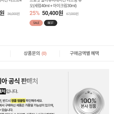
네이션 리프트4
프로샷 콜라쥬비네이션 리프팅 듀
오(세럼40ml + 아이크림30ml)
0원
25%
50,400원
36,000원
67,000원
SALE
BEST
상품문의
(0)
구매금액별 혜택