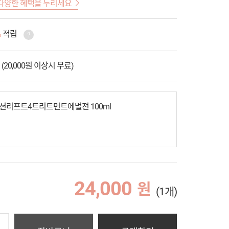
다양한 혜택을 누리세요
%
적립
 (20,000원 이상시 무료)
션리프트4트리트먼트에멀젼 100ml
24,000
원
(1개)