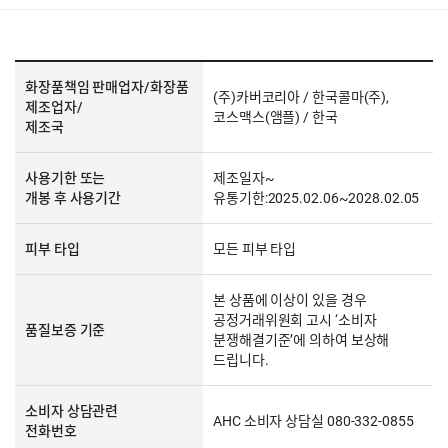
화장품책임 판매업자/화장품
(주)카버코리아 / 한국콜마(주),
제조업자/
코스맥스(앰플) / 한국
제조국
사용기한 또는
제조일자~
개봉 후 사용기간
유통기한:2025.02.06~2028.02.05
피부 타입
모든 피부 타입
본 상품에 이상이 있을 경우
공정거래위원회 고시 ‘소비자
품질보증 기준
분쟁해결기준’에 의하여 보상해
드립니다.
소비자 상담관련
AHC 소비자 상담실 080-332-0855
전화번호