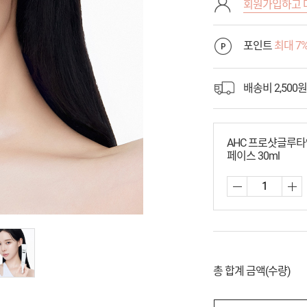
회원가입하고 
포인트
최대 7
배송비 2,500원
AHC 프로샷글루
페이스 30ml
총 합계 금액(수량)