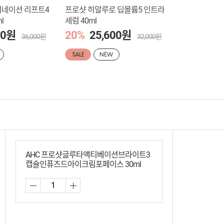
비네이션 리프트4
프로샷 히알루로 딥볼륨5 인트라
프로샷 글루타
l
세럼 40ml
트3 캡슐 아이
00원
20%
25,600원
20%
23,
36,000원
32,000원
SALE
NEW
SALE
N
AHC 프로샷글루타액티베이션브라이트3
캡슐인퓨즈드아이크림포페이스 30ml