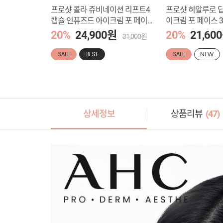
베이션 브라이
프로샷 콜라 쥬비네이션 리프트4
프로샷 히알루로 딥
 페이스 30ml
캡슐 인퓨즈드 아이크림 포 페이스
이크림 포 페이스 3
30ml
원
20%
24,900원
20%
21,60
29,000원
31,000원
SALE
BEST
SALE
NEW
상세정보
상품리뷰
(
47
)