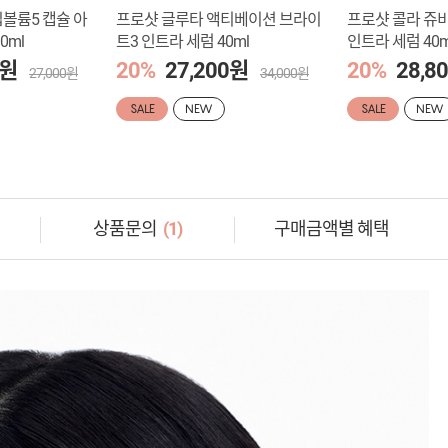
볼륨5 캡슐 아
프로샷 글루타 액티베이션 브라이
프로샷 콜라 쥬
0ml
트3 인트라 세럼 40ml
인트라 세럼 40m
0원
20%
27,200원
20%
28,8
27,000원
34,000원
SALE
NEW
SALE
NEW
상품문의
(1)
구매금액별 혜택