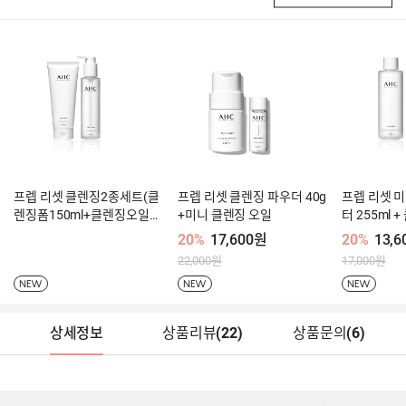
프렙 리셋 클렌징2종세트(클
프렙 리셋 클렌징 파우더 40g
프렙 리셋 
렌징폼150ml+클렌징오일12
+미니 클렌징 오일
터 255ml 
5ml)
20%
17,600원
20%
13,
22,000원
17,000원
NEW
NEW
NEW
상세정보
상품리뷰
(
22
)
상품문의
(6)