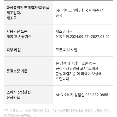
화장품책임 판매업자/화장품
(주)카버코리아 / 한국콜마(주) /
제조업자/
한국
제조국
사용기한 또는
제조일자~
개봉 후 사용기간
유통기한:2024.09.27~2027.03.26
피부 타입
모든 피부 타입
본 상품에 이상이 있을 경우
공정거래위원회 고시 ‘소비자
품질보증 기준
분쟁해결기준’에 의하여 보상해
드립니다.
소비자 상담관련
AHC 소비자 상담실 080-332-0855
전화번호
*본 상품정보는 공정거래위원회의 「전자상거래 등에서의 상품정보제공 고시」
에 따라 작성되었습니다.