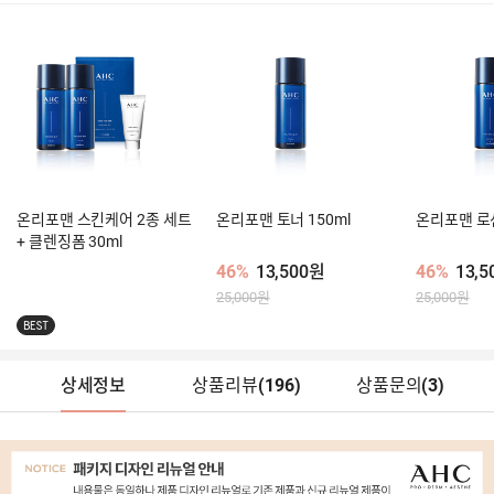
온리포맨 스킨케어 2종 세트
온리포맨 토너 150ml
온리포맨 로션
+ 클렌징폼 30ml
46%
13,500원
46%
13,
25,000원
25,000원
BEST
상세정보
상품리뷰
(
196
)
상품문의
(3)