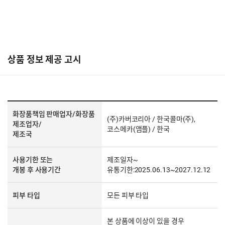
상품 정보 제공 고시
화장품책임 판매업자/화장품
(주)카버코리아 / 한국콜마(주),
제조업자/
코스메카(앰플) / 한국
제조국
사용기한 또는
제조일자~
개봉 후 사용기간
유통기한:2025.06.13~2027.12.12
피부 타입
모든 피부 타입
본 상품에 이상이 있을 경우