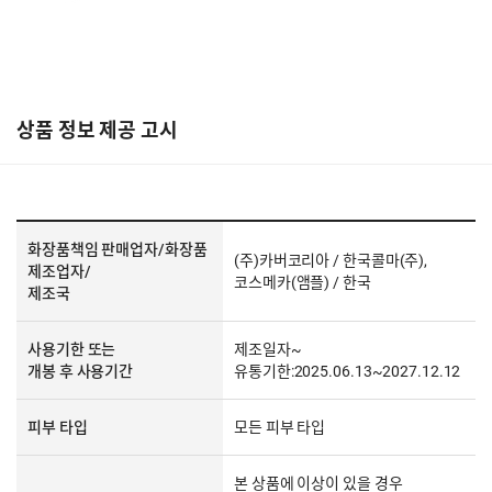
상품 정보 제공 고시
화장품책임 판매업자/화장품
(주)카버코리아 / 한국콜마(주),
제조업자/
코스메카(앰플) / 한국
제조국
사용기한 또는
제조일자~
개봉 후 사용기간
유통기한:2025.06.13~2027.12.12
피부 타입
모든 피부 타입
본 상품에 이상이 있을 경우