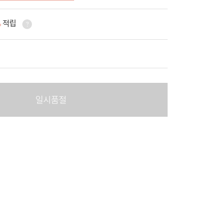
%
적립
일시품절