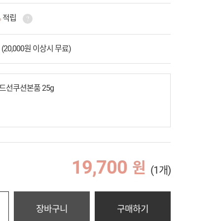
%
적립
 (20,000원 이상시 무료)
드선쿠션본품 25g
19,700
원
(1개)
장바구니
구매하기