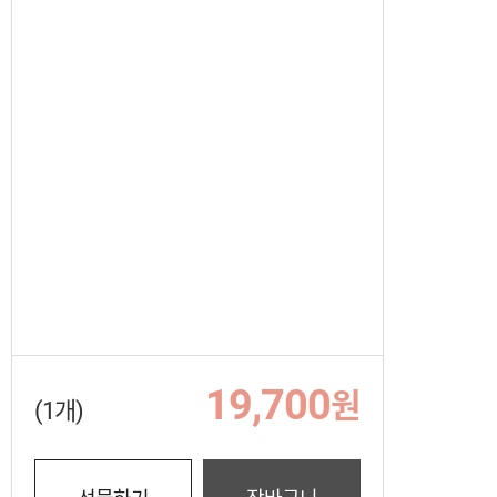
19,700
원
(1개)