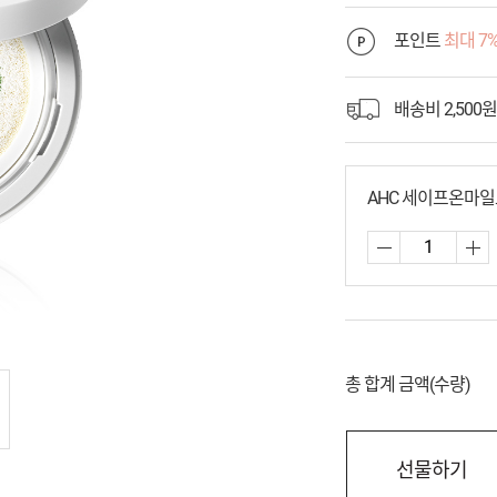
포인트
최대 7
배송비 2,500원
AHC 세이프온마일
총 합계 금액(수량)
선물하기