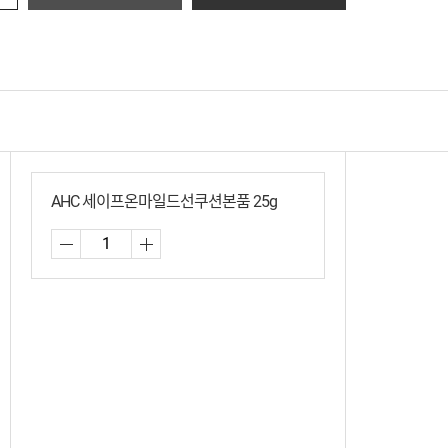
AHC 세이프온마일드선쿠션본품 25g