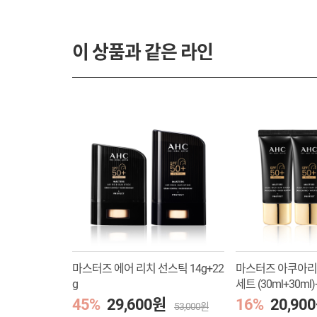
이 상품과 같은 라인
마스터즈 에어 리치 선스틱 14g+22
마스터즈 아쿠아리
g
세트 (30ml+30
징폼 30ml
45%
29,600원
16%
20,90
53,000원