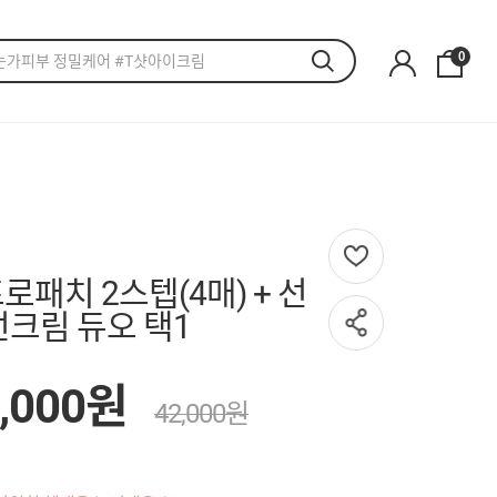
0
로패치 2스텝(4매) + 선
선크림 듀오 택1
,000원
42,000원