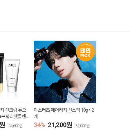
치 선크림 듀오
마스터즈 에어리치 선스틱 10g * 2
ml)+프렙리셋클렌
개
0원
34%
21,200원
24,600원
32,000원