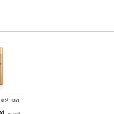
로션 140ml
0원