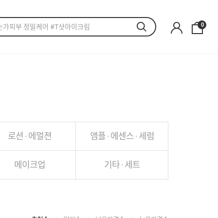
0
로션 · 에멀젼
앰플 · 에센스 · 세럼
메이크업
기타 · 세트