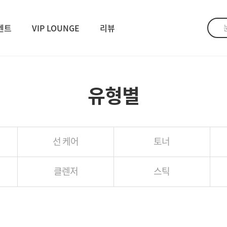
벤트
VIP LOUNGE
리뷰
유형별
선 케어
토너
클렌저
스틱