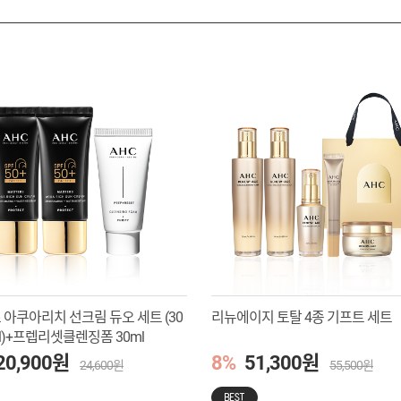
아쿠아리치 선크림 듀오 세트 (30
리뉴에이지 토탈 4종 기프트 세트
ml)+프렙리셋클렌징폼 30ml
20,900원
8%
51,300원
24,600원
55,500원
BEST