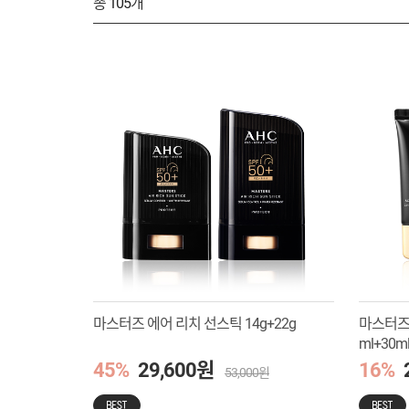
총
105
개
마스터즈 에어 리치 선스틱 14g+22g
마스터즈 
ml+30
45%
29,600원
16%
53,000원
BEST
BEST