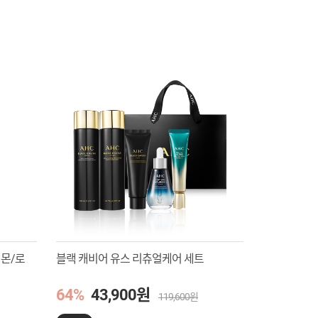
레몬/로
블랙 캐비어 유스 리츄얼케어 세트
64%
43,900원
119,600원