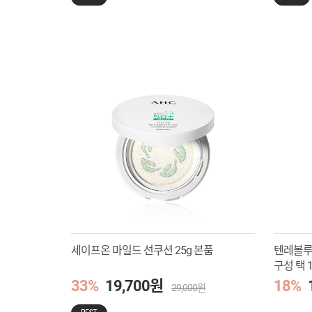
세이프온 마일드 선쿠션 25g 본품
텐레볼루
구성 택 
33%
19,700원
18%
29,000원