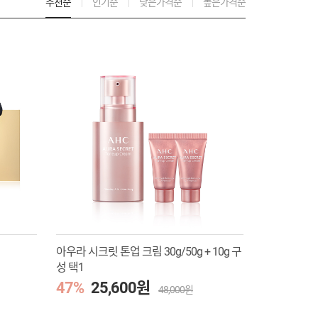
추천순
인기순
낮은가격순
높은가격순
아우라 시크릿 톤업 크림 30g/50g + 10g 구
성 택1
47%
25,600원
48,000원