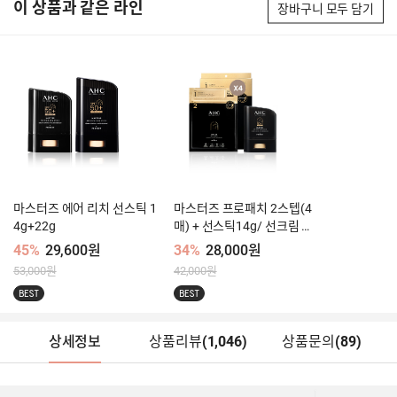
이 상품과 같은 라인
장바구니 모두 담기
마스터즈 에어 리치 선스틱 1
마스터즈 프로패치 2스텝(4
4g+22g
매) + 선스틱14g/ 선크림 듀
오 택1
45%
29,600원
34%
28,000원
53,000원
42,000원
BEST
BEST
상세정보
상품리뷰
(
1,046
)
상품문의
(89)