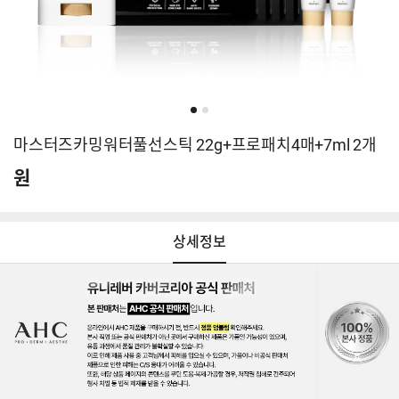
마스터즈카밍워터풀선스틱 22g+프로패치4매+7ml 2개
원
상세정보