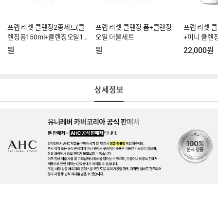
프렙 리셋 클렌징2종세트(클
프렙 리셋 클렌징 폼+클렌징
프렙 리셋 클
렌징폼150ml+클렌징오일12
오일 더블세트
+미니 클렌
5ml)
원
원
22,000원
상세정보