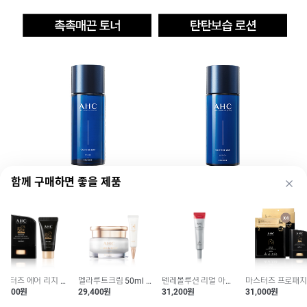
함께 구매하면 좋을 제품
마스터즈 에어 리치 선스틱 14g + 미니 선크림 증정
멜라루트크림 50ml + 택 1
텐레볼루션 리얼 아이크림포페이스 35ml 구성 택 1
구매하기
8,200원
29,400원
31,200원
31,000원