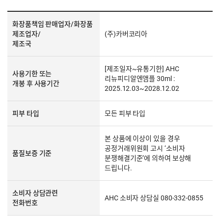
화장품책임 판매업자/화장품
제조업자/
(주)카버코리아
제조국
[제조일자~유통기한] AHC
사용기한 또는
리뉴피디알엔앰플 30ml :
개봉 후 사용기간
2025.12.03~2028.12.02
피부 타입
모든 피부 타입
본 상품에 이상이 있을 경우
공정거래위원회 고시 ‘소비자
품질보증 기준
분쟁해결기준’에 의하여 보상해
드립니다.
소비자 상담관련
AHC 소비자 상담실 080-332-0855
전화번호