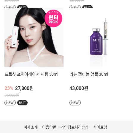
29,000원
22,000원
NEW
BEST
NEW
BEST
프로샷 포어이레이저 세럼 30ml
리뉴 펩티놀 앰플 30ml
23%
27,800원
43,000원
36,000원
NEW
BEST
NEW
회사소개
이용약관
개인정보처리방침
사이트맵