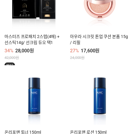
마스터즈 프로패치 2스텝(4매) +
아우라 시크릿 톤업 쿠션 본품 15g
선스틱14g/ 선크림 듀오 택1
/ 리필
34%
28,000원
27%
17,600원
42,000원
24,000원
BEST
온리포맨 토너 150ml
온리포맨 로션 150ml