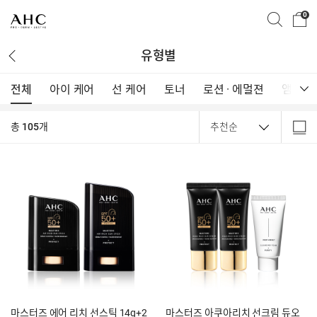
0
유형별
전체
아이 케어
선 케어
유형 전체보기
토너
로션 · 에멀젼
앰플 · 
전체
아이 케어
선 케어
총
105
개
토너
로션 · 에멀젼
앰플 · 에센스 · 세럼
크림
마스크
클렌저
스틱
메이크업
기타 · 세트
마스터즈 에어 리치 선스틱 14g+2
마스터즈 아쿠아리치 선크림 듀오