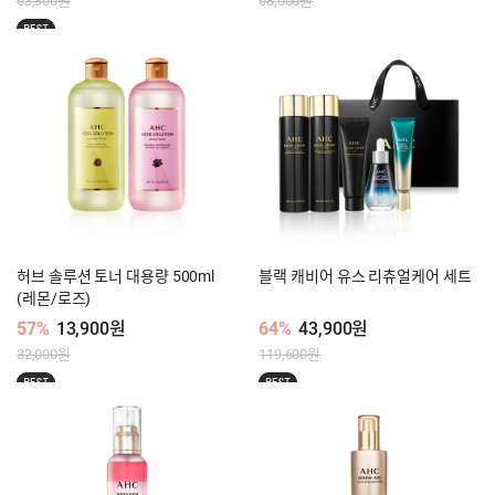
63,300원
68,000원
BEST
허브 솔루션 토너 대용량 500ml
블랙 캐비어 유스 리츄얼케어 세트
(레몬/로즈)
57%
13,900원
64%
43,900원
32,000원
119,600원
BEST
BEST