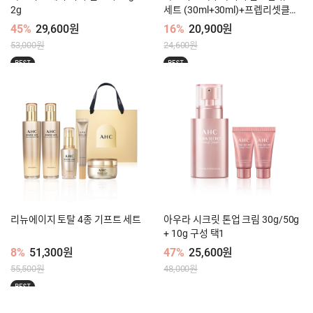
2g
세트 (30ml+30ml)+프렙리셋클렌
징폼 30ml
45%
29,600원
16%
20,900원
53,000원
24,600원
BEST
BEST
리뉴에이지 토탈 4종 기프트 세트
아우라 시크릿 톤업 크림 30g/50g
+ 10g 구성 택1
8%
51,300원
47%
25,600원
55,500원
48,000원
BEST