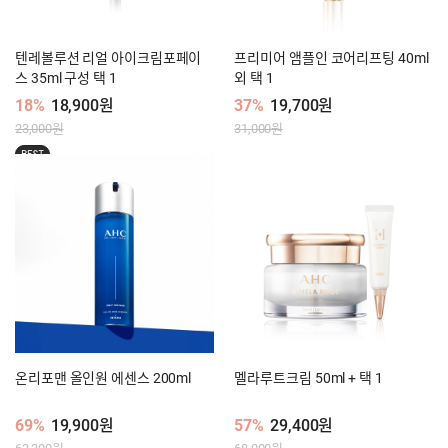
텐레볼루션 리얼 아이크림포페이
프리미어 앰플인 코어리프팅 40ml
스 35ml 구성 택 1
외 택 1
18%
18,900원
37%
19,700원
23,000원
31,000원
BEST
온리포맨 올인원 에센스 200ml
멜라루트크림 50ml + 택 1
69%
19,900원
57%
29,400원