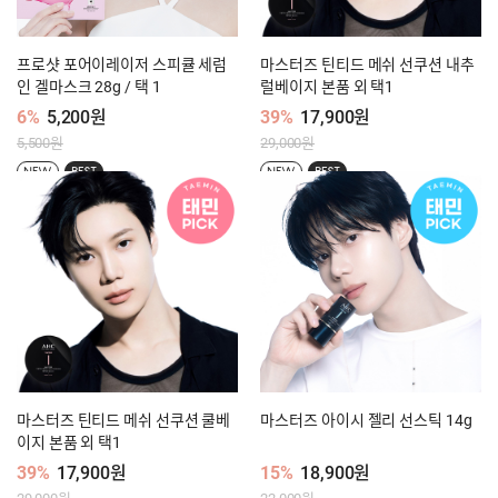
프로샷 포어이레이저 스피큘 세럼
마스터즈 틴티드 메쉬 선쿠션 내추
인 겔마스크 28g / 택 1
럴베이지 본품 외 택1
6%
5,200원
39%
17,900원
5,500원
29,000원
NEW
BEST
NEW
BEST
마스터즈 틴티드 메쉬 선쿠션 쿨베
마스터즈 아이시 젤리 선스틱 14g
이지 본품 외 택1
39%
17,900원
15%
18,900원