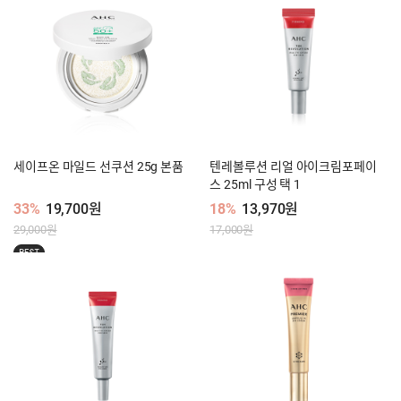
세이프온 마일드 선쿠션 25g 본품
텐레볼루션 리얼 아이크림포페이
스 25ml 구성 택 1
33%
19,700원
18%
13,970원
29,000원
17,000원
BEST